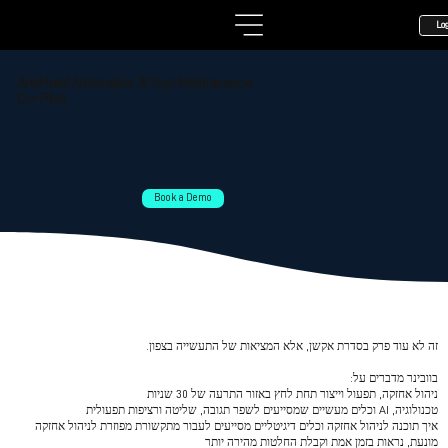
Lo
AnyMaint Actionable AI Your Maintenance
Co-Pilot
Book a Demo
משימה בלתי אפשרית 2026: ניהול
אחזקה בתעשייה תחת אש
זה לא עוד פרק בסדרת אקשן, אלא המציאות של התעשייה בצפון.
בוובינר מדברים על:
ניהול אחזקה, תפעול וייצור תחת לחץ באזור התרעה של 30 שניות
טכנולוגיה, AI וכלים מעשיים שמסייעים לשפר תגובה, שליטה ורציפות תפעולית
איך תוכנה לניהול אחזקה וכלים דיגיטליים מסייעים לעבור מתקשורת מפוזרת לניהול אחזקה
מונעת, נראות בזמן אמת וקבלת החלטות מהירה יותר