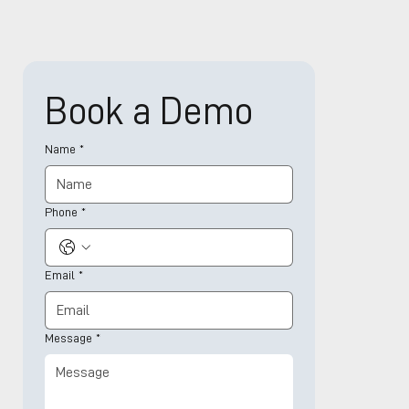
Book a Demo
Name
*
Phone
*
Email
*
Message
*