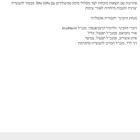
פתרונות עם תוצאות מוכחות לצד מסלולי מימון ממשלתיים עם 50%-70% סבסוד לתעשייה
יצרנית והטבות מיוחדות לאזורי עימות
מנחת הוובינר: ויקטוריה אקסלרוד
דוברי הוובינר: ולדימיר קרסניאנסקי, מנכ"ל AnyMaint
אורי נחמיאס, סמנכ"ל תפעול, קליל
איתן אשורוב, סמנכ"ל תפעול, עמיעד
דני לרר, מנכ"ל המרכז לתעשייה מתקדמת