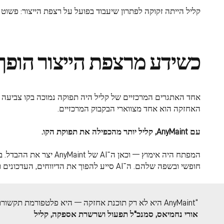
קליל הייתה זקוקה לפתרון שיעבוד בפועל על רצפת הייצור: פשוט
כשידע מרצפת הייצור הופך ל
האחזקה הוא אחד מצווארי הבקבוק המרכזיים.
עם AnyMaint, קליל יותר מהכפילה את תפוקת הקו.
חופשי ובשפה שלהם. ה־AI סייע להפוך את הדיווחים, העדכונים והתובנות מהשטח לנתוני אחזקה מובנים ושימושיים, שהצוותים יכלו לפעול על פיהם בזמן אמת.
“
AnyMaint היא לא רק תוכנת אחזקה — היא פלטפורמת תקשורת לרצפת הייצור."
אורי נחמיאס, סמנכ"ל תפעול ושרשרת אספקה, קליל