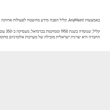
AI שמתרגם מידע
באמצעות AnyMaint, קליל הפכה מידע מהשטח לפעולות אחזקה ברורות בזמן אמת — והכפילה את התפוקה בקו צביעה קריטי.
תפוקה עם AnyMaint
קליל, שנוסדה בשנת 1950 וממוקמת בכרמיאל, מעסיקה כ-350 עובדים.
החברה היא יצרנית ישראלית מובילה של מערכות אלומיניום מתקדמ