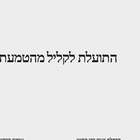
התועלת לקליל מהטמעת AnyMaint
הכפלת ייצור בקו קריטי
שיפור רווחיו