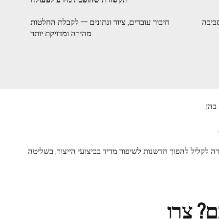
ת ו־AI גם בסביבה
חיבור עובדים, ציוד ונתונים — לקבלת החלטות
מהירה ומדויקת יותר
גם מידע לפעולה, תהליכי אחזקה שהופכים לשגרה מנוהלת, ודרך פשוטה לתעד ולשתף ידע מהשטח — AnyMaint אפשרה לקליל להפוך חדשנות לשיפור מדיד בביצועי הייצור, בשליטה
לכם? צרו