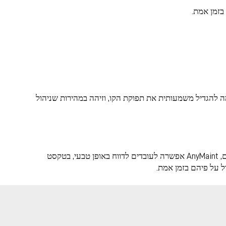
בזמן אמת.
ה נמוכה בקו צביעה קריטי. כאשר אורי נחמיאס הצטרף לקליל בתחילת 2025, הוא קיבל משימה להגדיל משמעותית את תפוקת הקו, וזיהה במהירות שניהול
המפתח היה אימוץ — וכאן ה־AI של AnyMaint יצר את ההבדל. במקום להכריח עובדים להשתמש בטפסים קשיחים או בתהליכים מורכבים, AnyMaint אפשרה לעובדים לדווח באופן טבעי, בטקסט