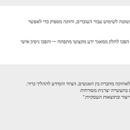
כת אחת, AnyMaint סיפקה לקליל שכבת AI מעשית לתעשייה מסורתית: פשוטה לשימוש עבור העובדים, וחזקה מספיק כדי לאפשר
טח הפכו לחלק ממאגר ידע מקצועי מתפתח — והפכו ניסיון אישי
פלטפורמה לאחזקה מחברת בין האנשים, הציוד והמידע לתהליך ברור,
צור ובתוצאות העסקיות."