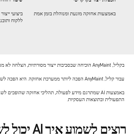
באמצעות אחזקה מונעת ומנוהלת בזמן אמת
ביצועי ייצור 
ללקוח ותובנו
בקליל, AnyMaint הוכיחה שבסביבות ייצור מסורתיות, הצלחה לא מגיעה מהוספת עוד פיצ’רים — אלא ממערכות שאנשים באמת משתמשים בהן.
עבור קליל, AnyMaint הפכה ליותר ממערכת אחזקה. היא הפכה לשכבת תקשורת תפעולית, שמחברת בזמן אמת בין צוותים, ציוד, ידע ונתונים.
התפעולית ובתוצאות העסקיות.
רוצים לשמו