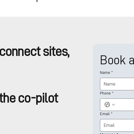
connect sites,
Book 
Name
*
Phone
*
he co-pilot
Email
*