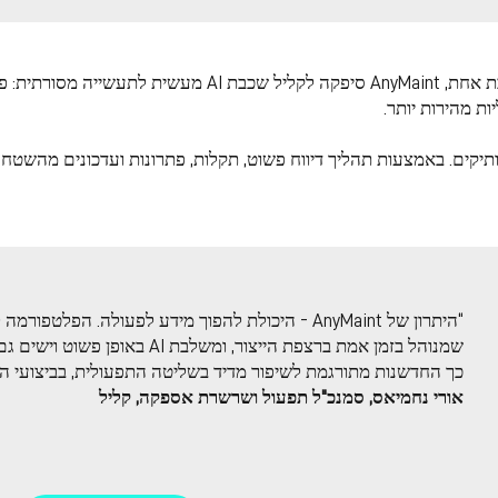
באמצעות חיבור בין עובדים, ציוד, תקלות, נתונים ופעולות במער
ות מהירות יותר.
בדים ותיקים. באמצעות תהליך דיווח פשוט, תקלות, פתרונות ועדכונים מהש
“
היתרון של AnyMaint - היכולת להפוך מידע לפעולה. ה
שמנוהל בזמן אמת ברצפת הייצור, ומשלבת AI באופן פשוט וישים גם בתעשייה יצרנית מסורתית.
כך החדשנות מתורגמת לשיפור מדיד בשליטה התפעולית, בביצועי היי
אורי נחמיאס, סמנכ"ל תפעול ושרשרת אספקה, קליל